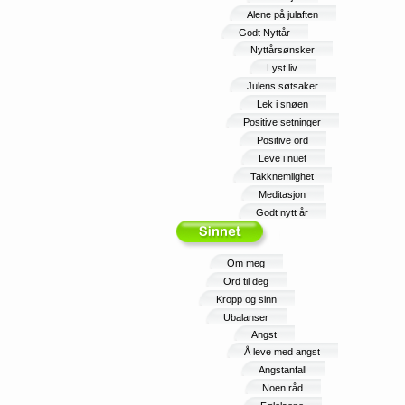
Alene på julaften
Godt Nyttår
Nyttårsønsker
Lyst liv
Julens søtsaker
Lek i snøen
Positive setninger
Positive ord
Leve i nuet
Takknemlighet
Meditasjon
Godt nytt år
Om meg
Ord til deg
Kropp og sinn
Ubalanser
Angst
Å leve med angst
Angstanfall
Noen råd