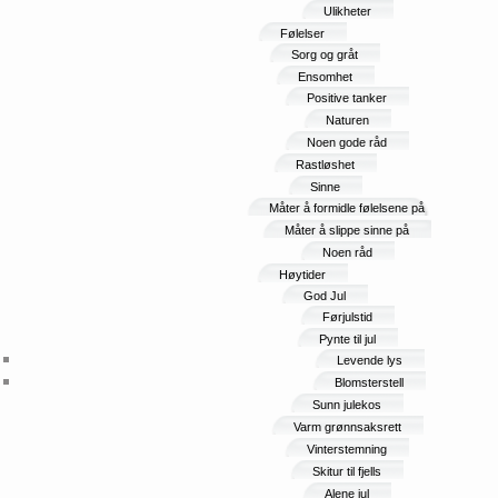
Ulikheter
Følelser
Sorg og gråt
Ensomhet
Positive tanker
Naturen
Noen gode råd
Rastløshet
Sinne
Måter å formidle følelsene på
Måter å slippe sinne på
Noen råd
Høytider
God Jul
Førjulstid
Pynte til jul
Levende lys
Blomsterstell
Sunn julekos
Varm grønnsaksrett
Vinterstemning
Skitur til fjells
Alene jul