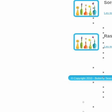
Sor
Les m
Ras
Les m
© Copyright 2010 - Butterfly Sea