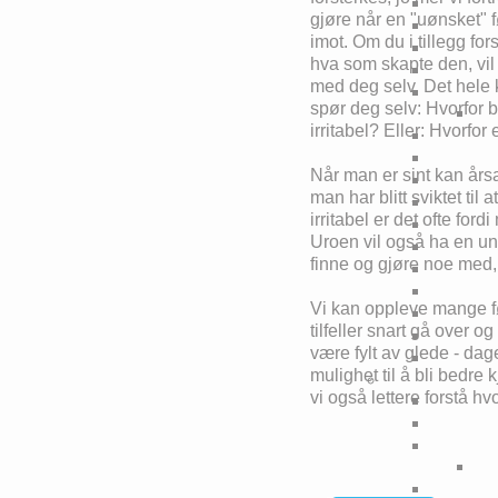
gjøre når en "uønsket" f
imot. Om du i tillegg for
hva som skapte den, vil
med deg selv. Det hele k
spør deg selv: Hvorfor b
irritabel? Eller: Hvorfor
Når man er sint kan årsak
man har blitt sviktet til
irritabel er det ofte ford
Uroen vil også ha en u
finne og gjøre noe med,
Vi kan oppleve mange føl
tilfeller snart gå over 
være fylt av glede - da
mulighet til å bli bedre
vi også lettere forstå h