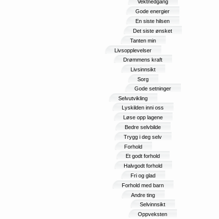
Vektnedgang
Gode energier
En siste hilsen
Det siste ønsket
Tanten min
Livsopplevelser
Drømmens kraft
Livsinnsikt
Sorg
Gode setninger
Selvutvikling
Lyskilden inni oss
Løse opp lagene
Bedre selvbilde
Trygg i deg selv
Forhold
Et godt forhold
Halvgodt forhold
Fri og glad
Forhold med barn
Andre ting
Selvinnsikt
Oppveksten