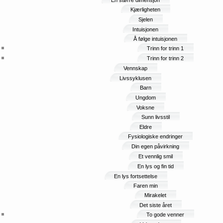
En større dimensjon
Kjærligheten
Sjelen
Intuisjonen
Å følge intuisjonen
Trinn for trinn 1
Trinn for trinn 2
Vennskap
Livssyklusen
Barn
Ungdom
Voksne
Sunn livsstil
Eldre
Fysiologiske endringer
Din egen påvirkning
Et vennlig smil
En lys og fin tid
En lys fortsettelse
Faren min
Mirakelet
Det siste året
To gode venner