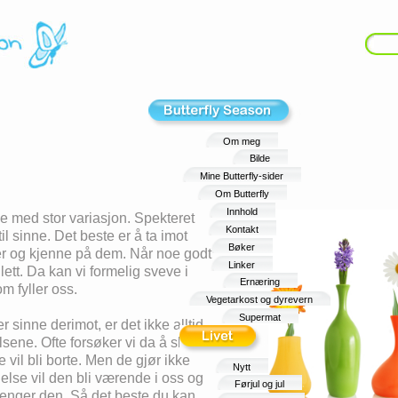
Om meg
Bilde
Mine Butterfly-sider
Om Butterfly
Innhold
 med stor variasjon. Spekteret
Kontakt
til sinne. Det beste er å ta imot
Bøker
r og kjenne på dem. Når noe godt
Linker
e lett. Da kan vi formelig sveve i
Ernæring
m fyller oss.
Vegetarkost og dyrevern
Supermat
er sinne derimot, er det ikke alltid
elsene. Ofte forsøker vi da å skyve
 vil bli borte. Men de gjør ikke
Nytt
lelse vil den bli værende i oss og
Førjul og jul
rtrenger den. Så det beste du kan