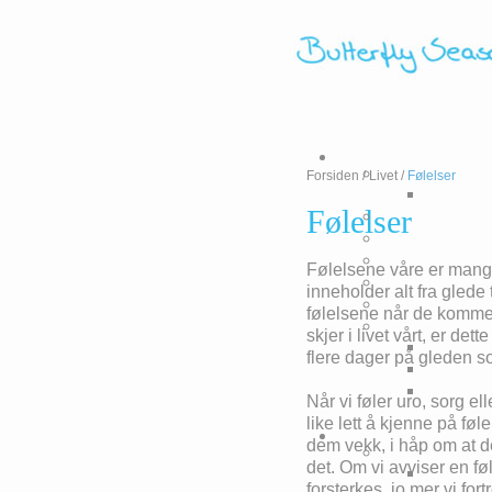
Forsiden
/
Livet
/
Følelser
Følelser
Følelsene våre er mange
inneholder alt fra glede 
følelsene når de komme
skjer i livet vårt, er dett
flere dager på gleden so
Når vi føler uro, sorg ell
like lett å kjenne på føl
dem vekk, i håp om at de
det. Om vi avviser en fø
forsterkes, jo mer vi fo