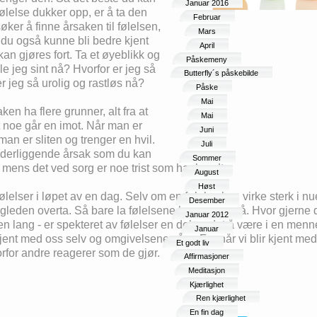
Januar 2016
ølelse dukker opp, er å ta den
Februar
søker å finne årsaken til følelsen,
Mars
 du også kunne bli bedre kjent
April
an gjøres fort. Ta et øyeblikk og
Påskemeny
le jeg sint nå? Hvorfor er jeg så
Butterfly´s påskebilde
 er jeg så urolig og rastløs nå?
Påske
Mai
en ha flere grunner, alt fra at
Mai
 at noe går en imot. Når man er
Juni
i man er sliten og trenger en hvil.
Juli
nderliggende årsak som du kan
Sommer
 mens det ved sorg er noe trist som har hendt.
August
Høst
elser i løpet av en dag. Selv om en følelse kan virke sterk i nuet
Desember
og gleden overta. Så bare la følelsene komme og gå. Hvor gjerne d
Januar 2012
gen lang - er spekteret av følelser en del av det å være i en me
Januar
 kjent med oss selv og omgivelsene våre. For når vi blir kjent med
Et godt liv
vorfor andre reagerer som de gjør.
Affirmasjoner
Meditasjon
Kjærlighet
Ren kjærlighet
En fin dag