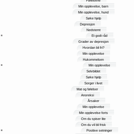
Følelsene
Min opplevelse, barn
Min opplevelse, hund
Søke hjelp
Depresjon
Nedstemt
Et godt råd
Grader av depresjon
Hvordan bli fri?
Min opplevelse
Hukommelsen
Min opplevelse
Selvbildet
Søke hjelp
Sorger i livet
Mat og følelser
Anoreksi
Årsaker
Min opplevelse
Min opplevelse forts
Om du spiser lite
Om du vil bli frisk
Positive setninger