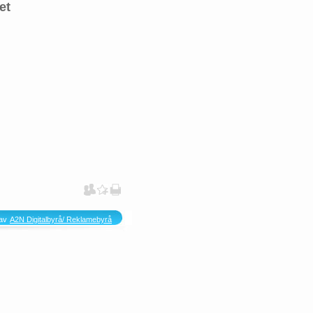
et
av
A2N Digitalbyrå/ Reklamebyrå