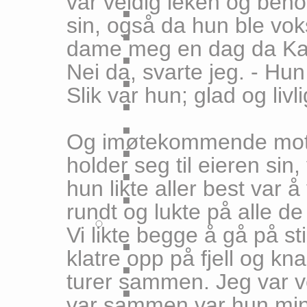
var veldig leken og beho
sin, også da hun ble vok
dame meg en dag da Kaj
Nei da, svarte jeg. - Hun
Slik var hun; glad og livli
Og imøtekommende mot a
holder seg til eieren sin
hun likte aller best var 
rundt og lukte på alle 
Vi likte begge å gå på s
klatre opp på fjell og k
turer sammen. Jeg var ve
var sammen var hun min