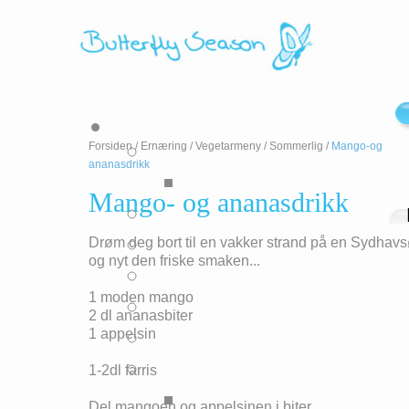
Forsiden
/
Ernæring
/
Vegetarmeny
/
Sommerlig
/
Mango-og
ananasdrikk
Mango- og ananasdrikk
Drøm deg bort til en vakker strand på en Sydhav
og nyt den friske smaken...
1 moden mango
2 dl ananasbiter
1 appelsin
1-2dl farris
Del mangoen og appelsinen i biter.