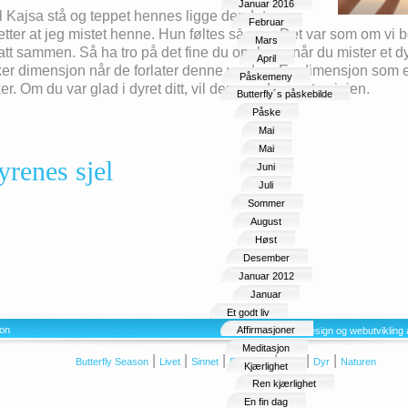
Januar 2016
il Kajsa stå og teppet hennes ligge der det
Februar
etter at jeg mistet henne. Hun føltes så nær. Det var som om vi beg
Mars
e hatt sammen. Så ha tro på det fine du opplever når du mister et 
April
kker dimensjon når de forlater denne verden. En dimensjon som 
Påskemeny
r. Om du var glad i dyret ditt, vil dere en dag møtes igjen.
Butterfly´s påskebilde
Påske
Mai
Mai
renes sjel
Juni
Juli
Sommer
August
Høst
Desember
Januar 2012
Januar
Et godt liv
son
Affirmasjoner
Webdesign og webutvikling 
Meditasjon
|
|
|
|
|
|
Butterfly Season
Livet
Sinnet
Ernæring
Barn
Dyr
Naturen
Kjærlighet
Ren kjærlighet
En fin dag