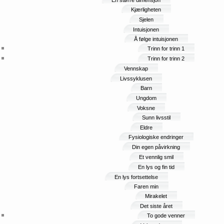
En større dimensjon
Kjærligheten
Sjelen
Intuisjonen
Å følge intuisjonen
Trinn for trinn 1
Trinn for trinn 2
Vennskap
Livssyklusen
Barn
Ungdom
Voksne
Sunn livsstil
Eldre
Fysiologiske endringer
Din egen påvirkning
Et vennlig smil
En lys og fin tid
En lys fortsettelse
Faren min
Mirakelet
Det siste året
To gode venner