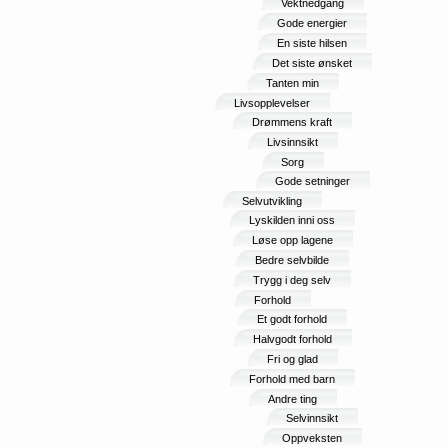
Vektnedgang
Gode energier
En siste hilsen
Det siste ønsket
Tanten min
Livsopplevelser
Drømmens kraft
Livsinnsikt
Sorg
Gode setninger
Selvutvikling
Lyskilden inni oss
Løse opp lagene
Bedre selvbilde
Trygg i deg selv
Forhold
Et godt forhold
Halvgodt forhold
Fri og glad
Forhold med barn
Andre ting
Selvinnsikt
Oppveksten