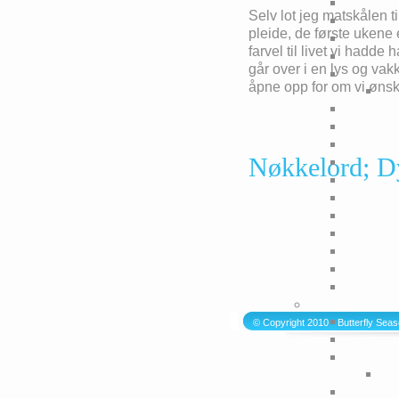
Selv lot jeg matskålen t
pleide, de første ukene 
farvel til livet vi hadd
går over i en lys og va
åpne opp for om vi ønske
Nøkkelord; Dy
© Copyright 2010 - Butterfly Sea