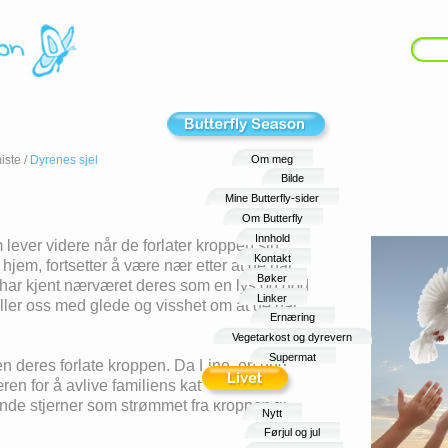
iste
/
Dyrenes sjel
Om meg
Bilde
Mine Butterfly-sider
Om Butterfly
Innhold
 lever videre når de forlater kroppen sin.
Kontakt
 hjem, fortsetter å være nær etter at de har
Bøker
 har kjent nærværet deres som en lys og god
Linker
ller oss med glede og visshet om at de har
Ernæring
Vegetarkost og dyrevern
Supermat
en deres forlate kroppen. Da Line, en ung
ren for å avlive familiens katt som var syk,
nde stjerner som strømmet fra kroppen til
Nytt
Førjul og jul