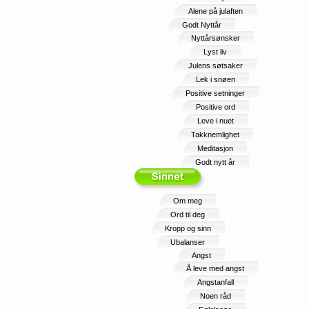
Alene på julaften
Godt Nyttår
Nyttårsønsker
Lyst liv
Julens søtsaker
Lek i snøen
Positive setninger
Positive ord
Leve i nuet
Takknemlighet
Meditasjon
Godt nytt år
Om meg
Ord til deg
Kropp og sinn
Ubalanser
Angst
Å leve med angst
Angstanfall
Noen råd