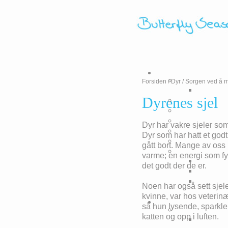
Forsiden
/
Dyr
/
Sorgen ved å m
Dyrenes sjel
Dyr har vakre sjeler som
Dyr som har hatt et godt
gått bort. Mange av oss
varme; en energi som fy
det godt der de er.
Noen har også sett sjel
kvinne, var hos veterinæ
så hun lysende, sparkle
katten og opp i luften.