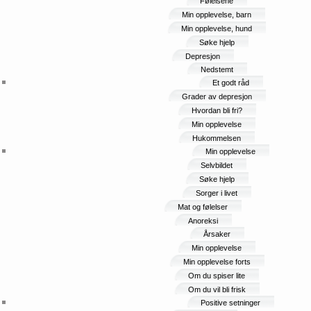
Følelsene
Min opplevelse, barn
Min opplevelse, hund
Søke hjelp
Depresjon
Nedstemt
Et godt råd
Grader av depresjon
Hvordan bli fri?
Min opplevelse
Hukommelsen
Min opplevelse
Selvbildet
Søke hjelp
Sorger i livet
Mat og følelser
Anoreksi
Årsaker
Min opplevelse
Min opplevelse forts
Om du spiser lite
Om du vil bli frisk
Positive setninger