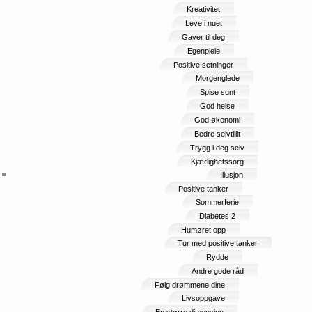
Kreativitet
Leve i nuet
Gaver til deg
Egenpleie
Positive setninger
Morgenglede
Spise sunt
God helse
God økonomi
Bedre selvtillit
Trygg i deg selv
Kjærlighetssorg
Illusjon
Positive tanker
Sommerferie
Diabetes 2
Humøret opp
Tur med positive tanker
Rydde
Andre gode råd
Følg drømmene dine
Livsoppgave