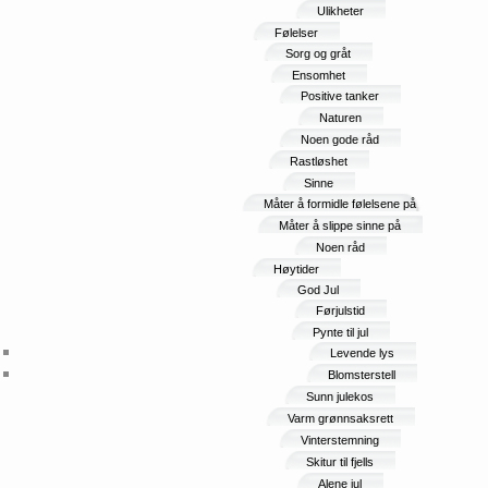
Ulikheter
Følelser
Sorg og gråt
Ensomhet
Positive tanker
Naturen
Noen gode råd
Rastløshet
Sinne
Måter å formidle følelsene på
Måter å slippe sinne på
Noen råd
Høytider
God Jul
Førjulstid
Pynte til jul
Levende lys
Blomsterstell
Sunn julekos
Varm grønnsaksrett
Vinterstemning
Skitur til fjells
Alene jul