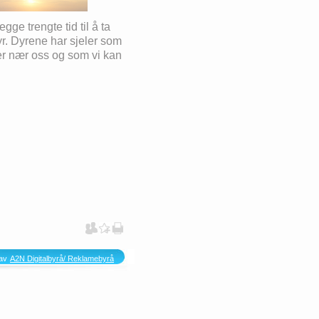
ge trengte tid til å ta
dyr. Dyrene har sjeler som
er nær oss og som vi kan
av
A2N Digitalbyrå/ Reklamebyrå