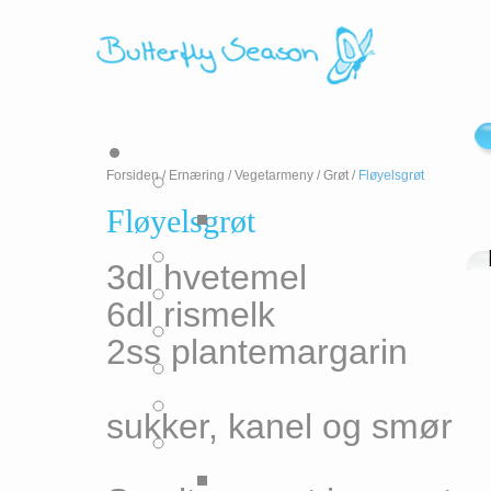
Forsiden
/
Ernæring
/
Vegetarmeny
/
Grøt
/
Fløyelsgrøt
Fløyelsgrøt
3dl hvetemel
6dl rismelk
2ss plantemargarin
sukker, kanel og smør