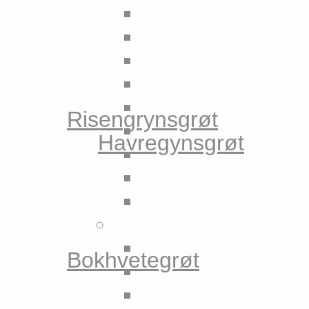
Risengrynsgrøt
Havregynsgrøt
Bokhvetegrøt