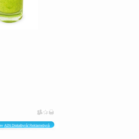
av
A2N Digitalbyrå/ Reklamebyrå