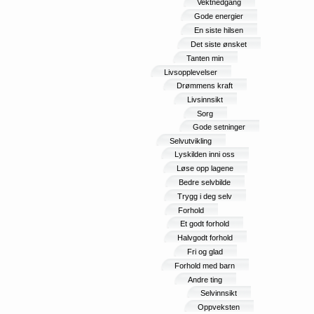
Vektnedgang
Gode energier
En siste hilsen
Det siste ønsket
Tanten min
Livsopplevelser
Drømmens kraft
Livsinnsikt
Sorg
Gode setninger
Selvutvikling
Lyskilden inni oss
Løse opp lagene
Bedre selvbilde
Trygg i deg selv
Forhold
Et godt forhold
Halvgodt forhold
Fri og glad
Forhold med barn
Andre ting
Selvinnsikt
Oppveksten