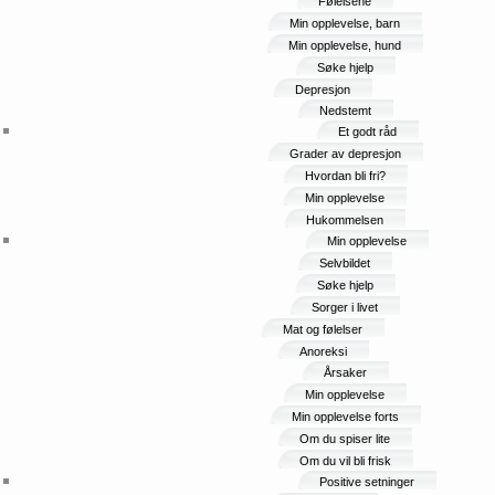
Følelsene
Min opplevelse, barn
Min opplevelse, hund
Søke hjelp
Depresjon
Nedstemt
Et godt råd
Grader av depresjon
Hvordan bli fri?
Min opplevelse
Hukommelsen
Min opplevelse
Selvbildet
Søke hjelp
Sorger i livet
Mat og følelser
Anoreksi
Årsaker
Min opplevelse
Min opplevelse forts
Om du spiser lite
Om du vil bli frisk
Positive setninger