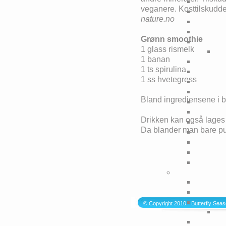
veganere. Kosttilskudd
nature.no
Grønn smoothie
1 glass rismelk
1 banan
1 ts spirulina
1 ss hvetegress
Bland ingrediensene i b
Drikken kan også lages 
Da blander man bare pu
© Copyright 2010 - Butterfly Sea