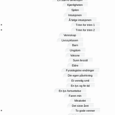
En større dimensjon
Kjærligheten
Sjelen
Intuisjonen
Å følge intuisjonen
Trinn for trinn 1
Trinn for trinn 2
Vennskap
Livssyklusen
Barn
Ungdom
Voksne
Sunn livsstil
Eldre
Fysiologiske endringer
Din egen påvirkning
Et vennlig smil
En lys og fin tid
En lys fortsettelse
Faren min
Mirakelet
Det siste året
To gode venner