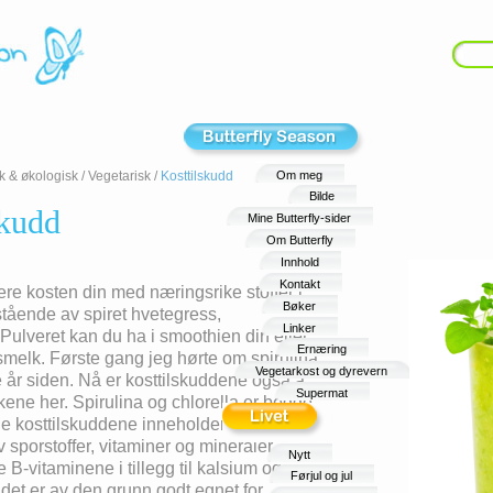
k & økologisk
/
Vegetarisk
/
Kosttilskudd
Om meg
Bilde
skudd
Mine Butterfly-sider
Om Butterfly
Innhold
Kontakt
ere kosten din med næringsrike stoffer i
Bøker
stående av spiret hvetegress,
Linker
. Pulveret kan du ha i smoothien din eller
Ernæring
ismelk. Første gang jeg hørte om spirulina
Vegetarkost og dyrevern
e år siden. Nå er kosttilskuddene også å
Supermat
kkene her. Spirulina og chlorella er begge
ne kosttilskuddene inneholder mye
v sporstoffer, vitaminer og mineraler.
Nytt
 B-vitaminene i tillegg til kalsium og
Førjul og jul
det er av den grunn godt egnet for