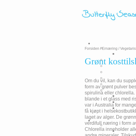
Forsiden
/
Ernæring
/
Vegetaris
Grønt kosttil
Om du vil, kan du suppl
form av grønt pulver be
spirulina eller chlorella
blande i et glass med r
var i Australia for mang
få kjøpt i helsekostbuti
laget av alger. De grøn
verdifull næring i form a
Chlorella inneholder alle
andre mineraler. Tilskud