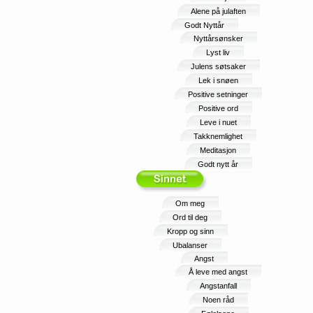
Alene på julaften
Godt Nyttår
Nyttårsønsker
Lyst liv
Julens søtsaker
Lek i snøen
Positive setninger
Positive ord
Leve i nuet
Takknemlighet
Meditasjon
Godt nytt år
Om meg
Ord til deg
Kropp og sinn
Ubalanser
Angst
Å leve med angst
Angstanfall
Noen råd