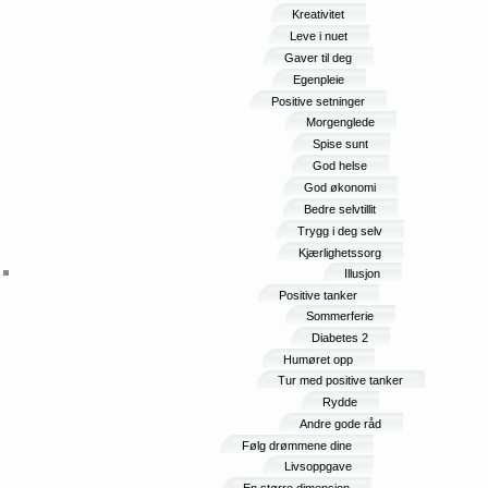
Kreativitet
Leve i nuet
Gaver til deg
Egenpleie
Positive setninger
Morgenglede
Spise sunt
God helse
God økonomi
Bedre selvtillit
Trygg i deg selv
Kjærlighetssorg
Illusjon
Positive tanker
Sommerferie
Diabetes 2
Humøret opp
Tur med positive tanker
Rydde
Andre gode råd
Følg drømmene dine
Livsoppgave