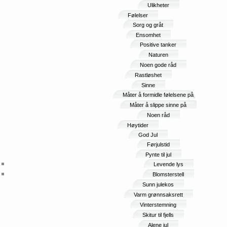
Ulikheter
Følelser
Sorg og gråt
Ensomhet
Positive tanker
Naturen
Noen gode råd
Rastløshet
Sinne
Måter å formidle følelsene på
Måter å slippe sinne på
Noen råd
Høytider
God Jul
Førjulstid
Pynte til jul
Levende lys
Blomsterstell
Sunn julekos
Varm grønnsaksrett
Vinterstemning
Skitur til fjells
Alene jul