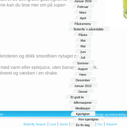
Januar 2016
ene kan du lese mer om på
super-
Februar
Mars
April
Påskemeny
Butterfly´s påskebilde
Påske
Mai
Mai
Juni
lenderen og drikk smoothien nylaget og frisk.
Juli
Sommer
med vann eller eplejuice, uten banan og rismelk.
August
lveret og væsken i en shake.
Høst
Desember
Januar 2012
Januar
Et godt liv
Affirmasjoner
Meditasjon
Kjærlighet
son
Webdesign og webutvikling 
Ren kjærlighet
|
|
|
|
|
|
Butterfly Season
Livet
Sinnet
Ernæring
Barn
Dyr
Naturen
En fin dag